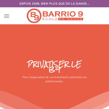
Skip
DEPUIS 2009, BIEN PLUS QUE DE LA DANSE...
to
content
PRIVATISER LE
B9
Pour l’organisation de vos événements particuliers ou
professionnels.